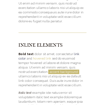
Ut enim ad minim veniam, quis nostrud
exercitation ullamco laboris nisi ut aliquip ex
ea commodo consequauis aute irure dolor in
reprehenderit in voluptate velit esse cillum
dolore eu fugiat nulla pariatur.
INLINE ELEMENTS
Bold text
dolor sit amet, consectetur
link
color
and
hovered link
sed do eiusmod
tempor hovered ut labore et dolore magna
aliqua. Ut enim ad minim veniam, quis
nostrud exercitation
accent background
ullamco laboris
nisi ut aliquip ex
ea dafault
link color consequat. Duis aute irure dolor in
reprehenderit in voluptate velit esse cillum.
Italic text
example iste natus error sit
voluptatem italic text example doloremque
laudantium, totam rem aperiam, eaque ipsa