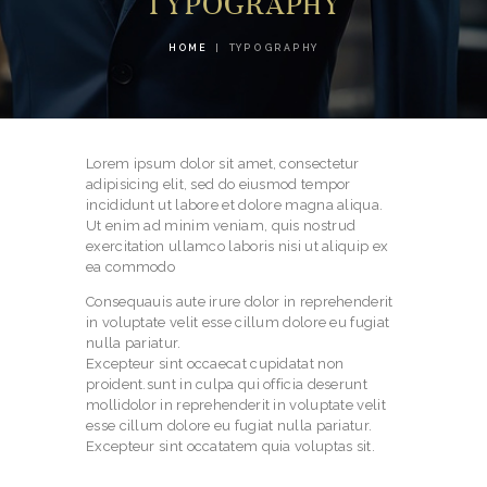
TYPOGRAPHY
HOME
TYPOGRAPHY
Lorem ipsum dolor sit amet, consectetur
adipisicing elit, sed do eiusmod tempor
incididunt ut labore et dolore magna aliqua.
Ut enim ad minim veniam, quis nostrud
exercitation ullamco laboris nisi ut aliquip ex
ea commodo
Consequauis aute irure dolor in reprehenderit
in voluptate velit esse cillum dolore eu fugiat
nulla pariatur.
Excepteur sint occaecat cupidatat non
proident.sunt in culpa qui officia deserunt
mollidolor in reprehenderit in voluptate velit
esse cillum dolore eu fugiat nulla pariatur.
Excepteur sint occatatem quia voluptas sit.